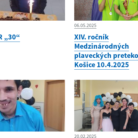
06.05.2025
R „30“
XIV. ročník
Medzinárodných
plaveckých pretek
Košice 10.4.2025
20.02.2025