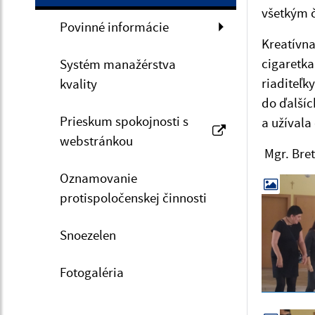
všetkým č
Povinné informácie
Kreatívna
cigaretka
Systém manažérstva
riaditeľk
kvality
do ďalšíc
Prieskum spokojnosti s
a užívala 
webstránkou
Mgr. Bre
Oznamovanie
protispoločenskej činnosti
Snoezelen
Fotogaléria