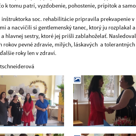
o k tomu patrí, vyzdobenie, pohostenie, prípitok a samo
 inštruktorka soc. rehabilitácie pripravila prekvapenie 
mi a nacvičili si gentlemenský tanec, ktorý ju rozplakal 
y a hlavnej sestry, ktoré jej prišli zablahoželať. Nasledo
h rokov pevné zdravie, milých, láskavých a tolerantných 
ďalšie roky len v zdraví.
ttschneiderová