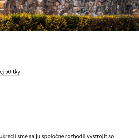
ej 50-tky
ukrécií sme sa ju spoločne rozhodli vystrojiť so