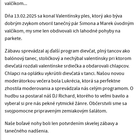
valčíkom...
Dňa 13.02.2025 sa konal Valentínsky ples, ktorý ako býva
dobrým zvykom otvoril tanečný pár Simona a Marek úvodným
valčíkom, my sme len obdivovali ich lahodné pohyby na
parkete.
Zábavu sprevádzal aj ďalší program dievčat, plný tancov ako
balónový tanec, stoličkový a nechýbal valentínsky pri ktorom
dievčatá rozdali valentínske srdiečka a obdarovali chlapcov.
Chlapci na oplátku vykrútili dievčatá v tanci. Našou novou
moderátorkou večera bola Lukrécia, ktorá sa perfektne
zhostila moderovania a sprevádzala nás celým programom. O
hudbu sa postaral náš DJ Richard, ktorého to veľmi bavilo a
vyberal si pre nás pekné rytmické žánre. Občerstvili sme sa
svojpomocne pripraveným zemiakovým šalátom.
Naše boľavé nohy boli len potvrdením skvelej zábavy a
tanečného nadšenia.