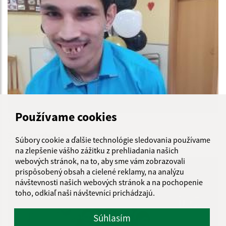
Používame cookies
13.03.2025
30. Narodeniny
Súbory cookie a ďalšie technológie sledovania používame
na zlepšenie vášho zážitku z prehliadania našich
webových stránok, na to, aby sme vám zobrazovali
prispôsobený obsah a cielené reklamy, na analýzu
návštevnosti našich webových stránok a na pochopenie
toho, odkiaľ naši návštevníci prichádzajú.
Súhlasím