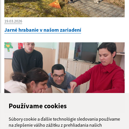
19.03.2026
Jarné hrabanie v našom zariadení
Používame cookies
18.02.2026
Súbory cookie a ďalšie technológie sledovania používame
Spoločne sme to uvarili
na zlepšenie vášho zážitku z prehliadania našich