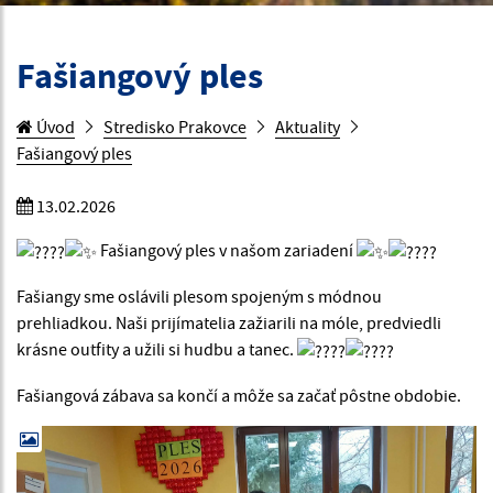
Fašiangový ples
Úvod
Stredisko Prakovce
Aktuality
Fašiangový ples
13.02.2026
Fašiangový ples v našom zariadení
Fašiangy sme oslávili plesom spojeným s módnou
prehliadkou. Naši prijímatelia zažiarili na móle, predviedli
krásne outfity a užili si hudbu a tanec.
Fašiangová zábava sa končí a môže sa začať pôstne obdobie.