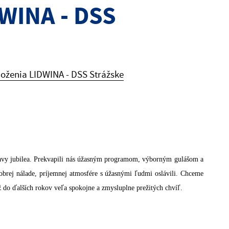
DWINA - DSS
aloženia LIDWINA - DSS Strážske
vy jubilea.
Prekvapili nás úžasným programom, výborným gulášom a
obrej nálade, príjemnej atmosfére s úžasnými ľudmi oslávili. Chceme
ž do ďalších rokov veľa spokojne a zmysluplne prežitých chvíľ.