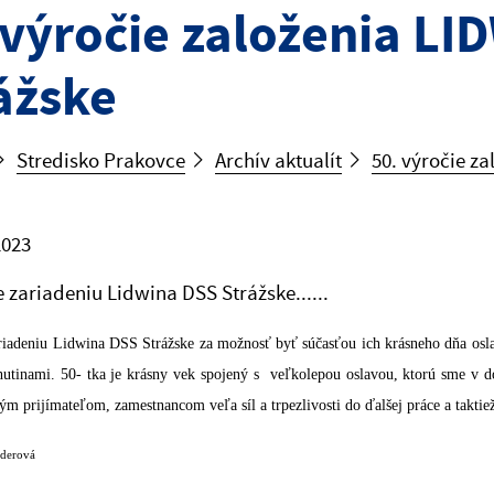
 výročie založenia LI
ážske
Stredisko Prakovce
Archív aktualít
50. výročie z
2023
zariadeniu Lidwina DSS Strážske......
iadeniu Lidwina DSS Strážske za možnosť byť súčasťou ich krásneho dňa osla
hutinami.
50- tka je krásny vek spojený s veľkolepou oslavou, ktorú sme v d
ým prijímateľom, zamestnancom veľa síl a trpezlivosti do ďalšej práce a taktie
iderová