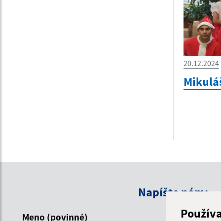
20.12.2024
Mikulá
Napíšte nám:
Použív
Meno (povinné)
E-mailová 