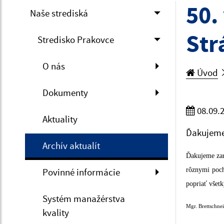
50.
Naše strediská
Str
Stredisko Prakovce
O nás
Úvod
Dokumenty
08.09.
Aktuality
Ďakujeme 
Archív aktualít
Ďakujeme zar
Povinné informácie
rôznymi poc
popriať všetk
Systém manažérstva
Mgr. Brettschne
kvality