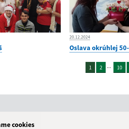
20.12.2024
š
Oslava okrúhlej 50
...
1
2
10
ame cookies
adresa (povinné)