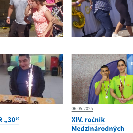
06.05.2025
R „30“
XIV. ročník
Medzinárodných