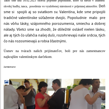
Takto sme dňa 16.02.2023 strávili príjemné popoludnie, ktoré sa nieslo v znamení
Deň
skvelej hudby, tanca, posedenia vo vyzdobenej miestnosti v príjemnej atmosfére.
sme si spojili aj so sviatkom sv. Valentína, kde sme pripojili
tradičné valentínske súťaženie dvojíc. Popoludnie malo pre
nás vôňu lásky, vzájomného porozumenia, smiechu a dobrej
nálady. Všetci sme sa zhodli, že dôležité osláviť nielen lásku,
ale aj tých čo uľahčia našej duši, rozohrievajú naše srdcia, tých
čo nás rozosmievajú a robia šťastnými.
Úsmev na tvárach našich prijímateľov, boli pre nás zamestnancov
najkrajším valentínskym darčekom.
Zamestnanci