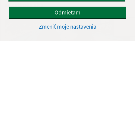
Valentínsky ples
Odmietam
Zmeniť moje nastavenia
12.02.2025
Putovný pohár Slovenského raja