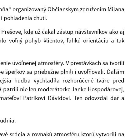
 o mňa“ organizovaný Občianskym združením Milana
 i pohladenia chutí.
 Prešove, kde už čakal zástup návštevníkov ako aj
lo voľný pohyb klientov, ľahkú orientáciu a tak
nie uvoľnenej atmosféry. V prestávkach sa tvorili
be šperkov sa priebežne plnili i uvoľňovali. Ďalším
jšia hudba vychladila rozhorúčené tváre pred
patrili nie len moderátorke Janke Hospodárovej,
ímateľovi Patrikovi Dávidovi. Ten odovzdal dar a
ludnia.
vé srdcia a rovnakú atmosféru ktorú vytvorili na