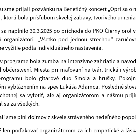
ou sme prijali pozvánku na Benefičný koncert „Opri sa
 , ktorá bola prísľubom skvelej zábavy, tvorivého umenia
 sa naplnilo 30.3.2025 po príchode do PKO Čierny orol v
í organizátori. „Všetko pod jednou strechou“ zaručova
 vyžitie podľa individuálneho nastavenia.
v programe bola zumba na intenzívne zahriatie a navode
 občerstvení. Miesta pri maľovaní na tvár, tričká i výro
ogramu bolo gitarové duo Smola a hrušky. Pokojne
ým vybláznením na spev Lukáša Adamca. Posledné slová 
chotnej sa vyfotiť, ale aj organizátorom a nášmu prij
 sa za všetkých.
li sme plní dojmov z skvele stráveného nedeľného popo
 len poďakovať organizátorom za ich empatické a láska