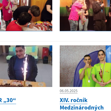
06.05.2025
R „30“
XIV. ročník
Medzinárodných