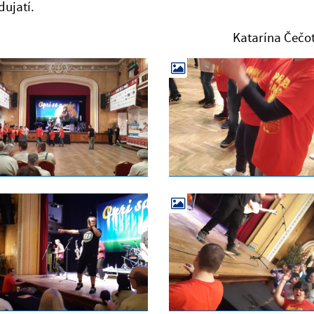
ujatí.
tarína Čečoto