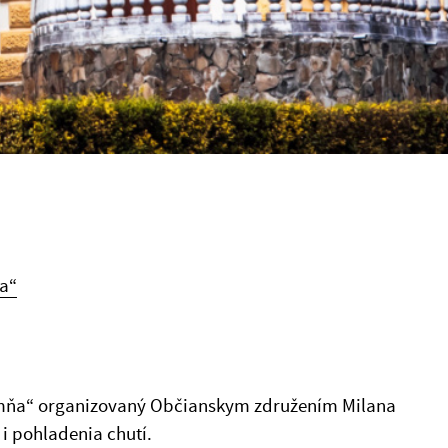
a“
o mňa“ organizovaný Občianskym združením Milana
 i pohladenia chutí.