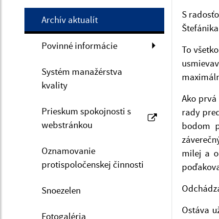
S radosť
Archív aktualít
Štefánika
Povinné informácie
To všetko
usmievav
Systém manažérstva
maximálne
kvality
Ako prvá 
Prieskum spokojnosti s
rady pred
webstránkou
bodom pr
záverečn
Oznamovanie
milej a o
protispoločenskej činnosti
poďakoval
Odchádza
Snoezelen
Ostáva už
Fotogaléria