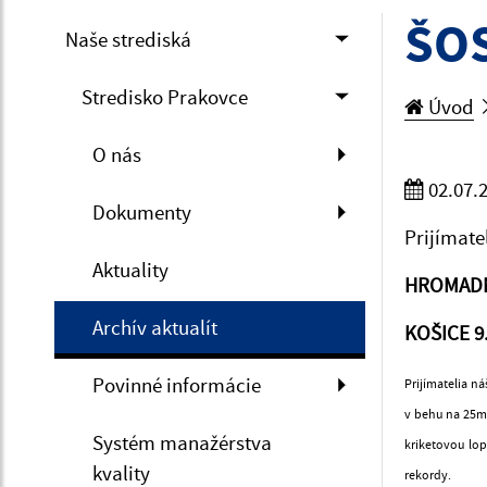
ŠOS
Naše strediská
Stredisko Prakovce
Úvod
O nás
02.07.
Dokumenty
Prijímate
Aktuality
HROMADN
Archív aktualít
KOŠICE 9.
Povinné informácie
Prijímatelia n
v behu na 25m,
Systém manažérstva
kriketovou lop
kvality
rekordy.