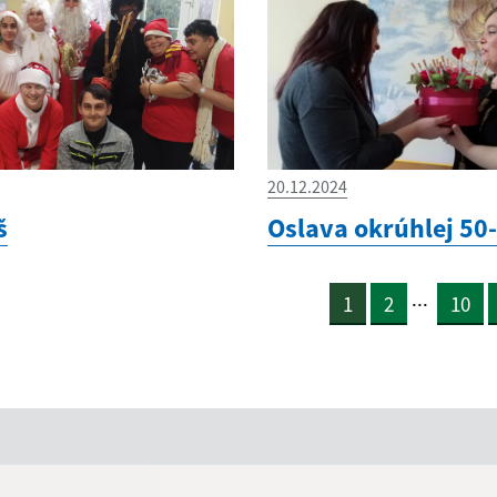
20.12.2024
š
Oslava okrúhlej 50
...
1
2
10