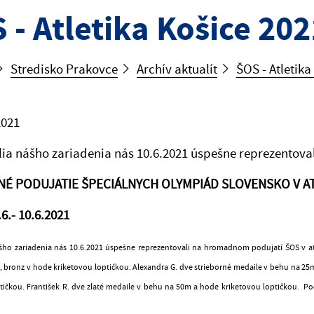
 - Atletika Košice 202
Stredisko Prakovce
Archív aktualít
ŠOS - Atletika
2021
lia nášho zariadenia nás 10.6.2021 úspešne reprezentovali
É PODUJATIE ŠPECIÁLNYCH OLYMPIÁD SLOVENSKO V AT
6.- 10.6.2021
ášho zariadenia nás 10.6.2021 úspešne reprezentovali na hromadnom podujatí ŠOS v atle
 bronz v hode kriketovou loptičkou. Alexandra G. dve strieborné medaile v behu na 25m
tičkou. František R. dve zlaté medaile v behu na 50m a hode kriketovou loptičkou. Pod 