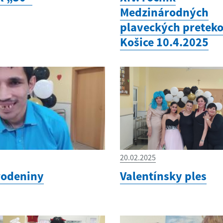
Medzinárodných
plaveckých pretek
Košice 10.4.2025
20.02.2025
rodeniny
Valentínsky ples