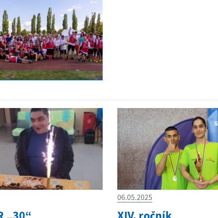
06.05.2025
R „30“
XIV. ročník