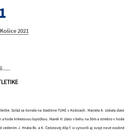
1
 Košice 2021
.....
LETIKE
tike. Súťaž sa konala na štadióne TUKE v Košiciach. Marcela A. získala zlato
 a hode kriketovou loptičkou. Marek H. zlato v behu na 50m a striebro v hode
vedením J. Hnáta Bc. a K. Čečotovej dilp.f. si vytvorili aj svoje nové osobné