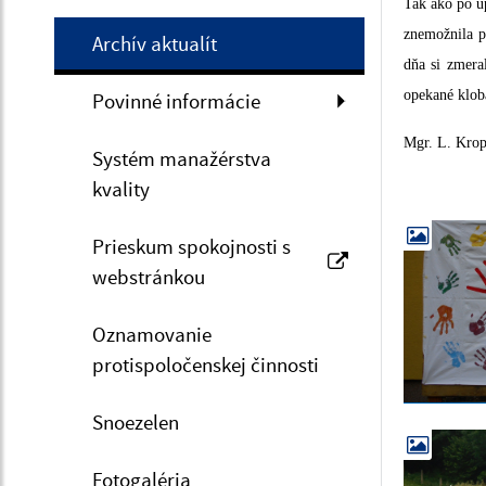
Tak ako po u
znemožnila p
Archív aktualít
dňa si zmeral
opekané klob
Povinné informácie
Mgr. L. Kro
Systém manažérstva
kvality
Prieskum spokojnosti s
webstránkou
Oznamovanie
protispoločenskej činnosti
Snoezelen
Fotogaléria