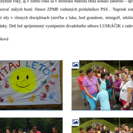
plynulé roky, aj v tomto roku sa v stredisku Matilda Huta konalo zábavno –
ozvať stálych hostí: členov ZPMP, rodinných príslušníkov PSS... Napriek t
i sily v rôznych disciplínach (streľba z luku, hod granátom, minigolf, zdoláv
ásky. Deň bol spríjemnený vystúpením divadelného súboru LUSKÁČIK z radov
pková