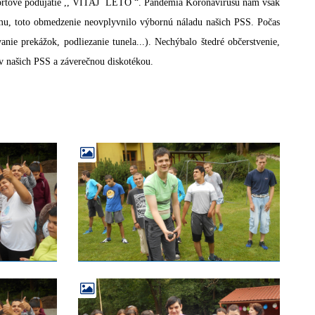
 športové podujatie ,, VITAJ LETO “. Pandémia Koronavírusu nám však
omu, toto obmedzenie neovplyvnilo výbornú náladu našich PSS. Počas
anie prekážok, podliezanie tunela...). Nechýbalo štedré občerstvenie,
 našich PSS a záverečnou diskotékou.