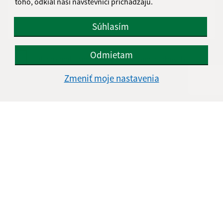
toho, odkiaľ naši návštevníci prichádzajú.
Súhlasím
Odmietam
Oboznámil som sa so
spracúvaním osobných
údajov
Zmeniť moje nastavenia
Google reCaptcha Response
Odoslať správu
Kontakt:
IDEA – DSS Prakovce
Breziny 264
055 62 Prakovce
janka.bodnarova@vucke.sk
+421 910 109 169